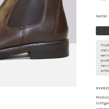
Aantal:
Produ
met 
een v
prod
van m
artik
OVERZ
Modisch
lichtge
optimaa