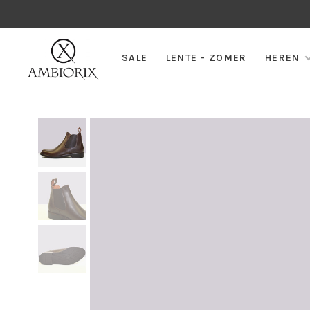
SALE
LENTE - ZOMER
HEREN