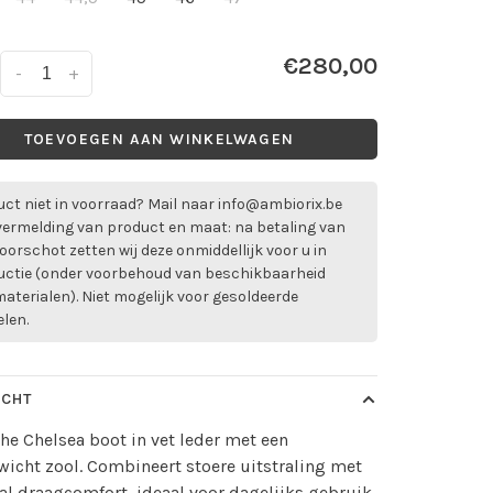
€280,00
-
+
TOEVOEGEN AAN WINKELWAGEN
ct niet in voorraad? Mail naar
info@ambiorix.be
vermelding van product en maat: na betaling van
oorschot zetten wij deze onmiddellijk voor u in
uctie (onder voorbehoud van beschikbaarheid
aterialen). Niet mogelijk voor gesoldeerde
elen.
ICHT
e Chelsea boot in vet leder met een
wicht zool. Combineert stoere uitstraling met
l draagcomfort, ideaal voor dagelijks gebruik