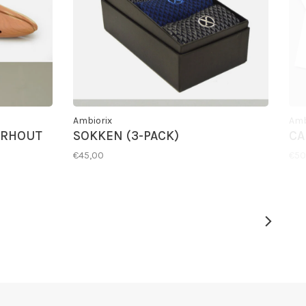
Ambiorix
Amb
ERHOUT
SOKKEN (3-PACK)
CA
€45,00
€50