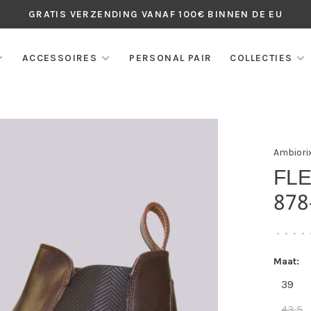
GRATIS VERZENDING VANAF 100€ BINNEN DE EU
ACCESSOIRES
PERSONAL PAIR
COLLECTIES
Ambiori
FL
87
•
•
•
•
Maat:
39
43,5