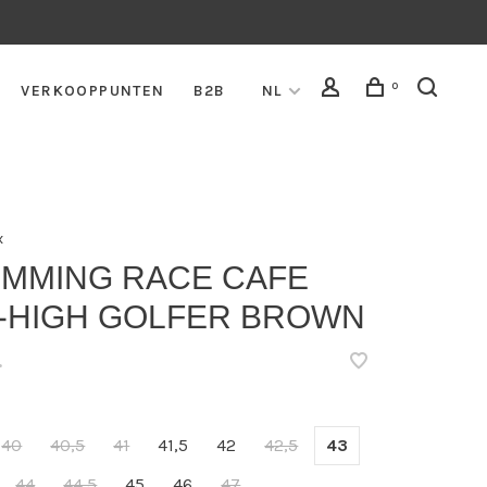
0
VERKOOPPUNTEN
B2B
NL
x
EMMING RACE CAFE
8-HIGH GOLFER BROWN
•
40
40,5
41
41,5
42
42,5
43
44
44,5
45
46
47