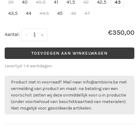
39
40
40,5
41
41,5
42
42,5
43
43,5
44
44,5
45
46
47
€350,00
Aantal:
-
+
TOEVOEGEN AAN WINKELWAGEN
Levertijd: 1-4 werkdagen.
Product niet in voorraad? Mail naar
info@ambiorix.be
met
vermelding van product en maat: na betaling van een
voorschot zetten wij deze onmiddellijk voor u in productie
(onder voorbehoud van beschikbaarheid van materialen).
Niet mogelijk voor gesoldeerde artikelen.