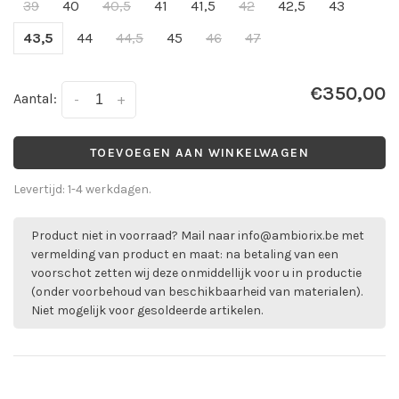
39
40
40,5
41
41,5
42
42,5
43
43,5
44
44,5
45
46
47
€350,00
Aantal:
-
+
TOEVOEGEN AAN WINKELWAGEN
Levertijd: 1-4 werkdagen.
Product niet in voorraad? Mail naar
info@ambiorix.be
met
vermelding van product en maat: na betaling van een
voorschot zetten wij deze onmiddellijk voor u in productie
(onder voorbehoud van beschikbaarheid van materialen).
Niet mogelijk voor gesoldeerde artikelen.