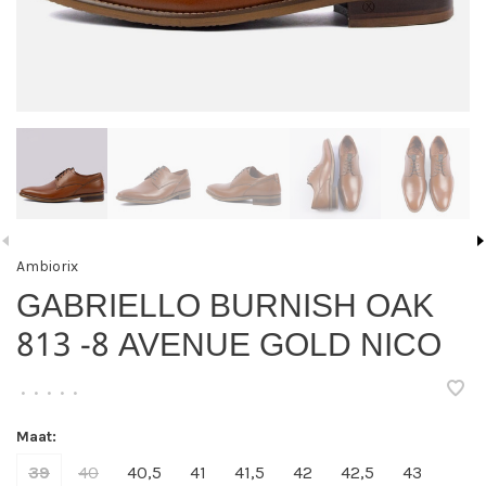
Ambiorix
GABRIELLO BURNISH OAK
813 -8 AVENUE GOLD NICO
•
•
•
•
•
Maat:
39
40
40,5
41
41,5
42
42,5
43