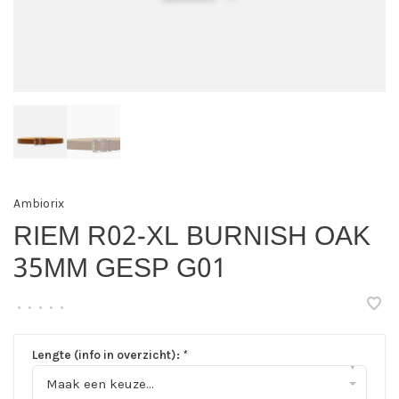
Ambiorix
RIEM R02-XL BURNISH OAK
35MM GESP G01
•
•
•
•
•
Lengte (info in overzicht):
*
▾
Maak een keuze...