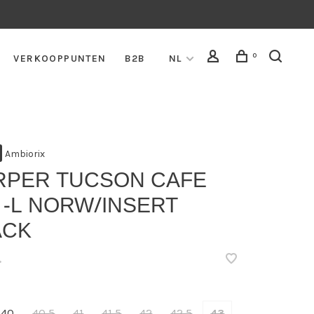
0
VERKOOPPUNTEN
B2B
NL
Ambiorix
RPER TUCSON CAFE
 -L NORW/INSERT
ACK
•
40
40,5
41
41,5
42
42,5
43