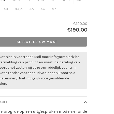
44
44,5
45
46
47
€190,00
€190,00
SELECTEER UW MAAT
ct niet in voorraad? Mail naar
info@ambiorix.be
vermelding van product en maat: na betaling van
oorschot zetten wij deze onmiddellijk voor u in
uctie (onder voorbehoud van beschikbaarheid
aterialen). Niet mogelijk voor gesoldeerde
elen.
ICHT
e brogrue op een uitgesproken moderne ronde