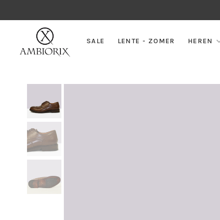
SALE
LENTE - ZOMER
HEREN