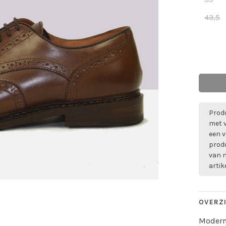
43,5
Produ
met 
een v
prod
van m
artik
OVERZ
Modern