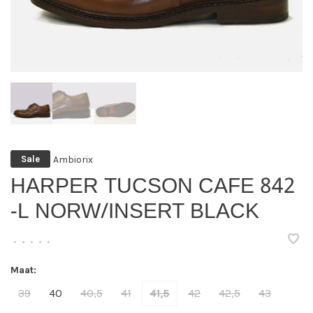
Ambiorix
Sale
HARPER TUCSON CAFE 842
-L NORW/INSERT BLACK
•
•
•
•
•
Maat:
39
40
40,5
41
41,5
42
42,5
43