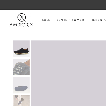
SALE
LENTE - ZOMER
HEREN