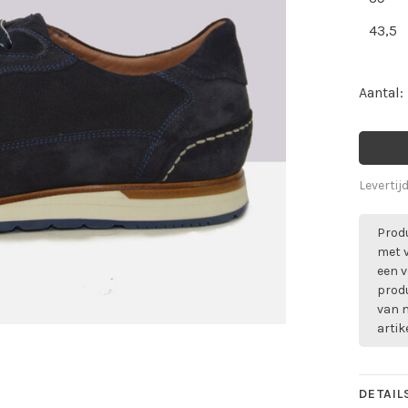
43,5
Aantal:
Levertij
Produ
met 
een v
prod
van m
artik
DETAIL