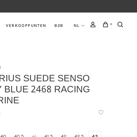
0
VERKOOPPUNTEN
B2B
NL
x
ARIUS SUEDE SENSO
 BLUE 2468 RACING
RINE
•
40
40,5
41
41,5
42
42,5
43