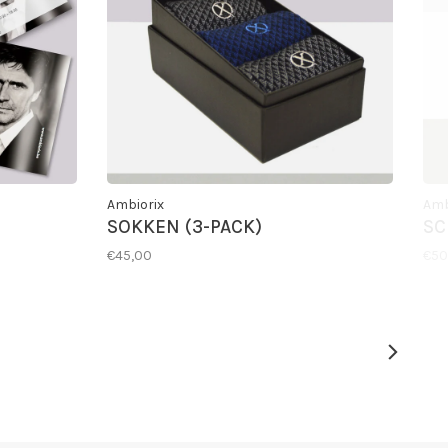
Ambiorix
Amb
SOKKEN (3-PACK)
SC
€45,00
€50