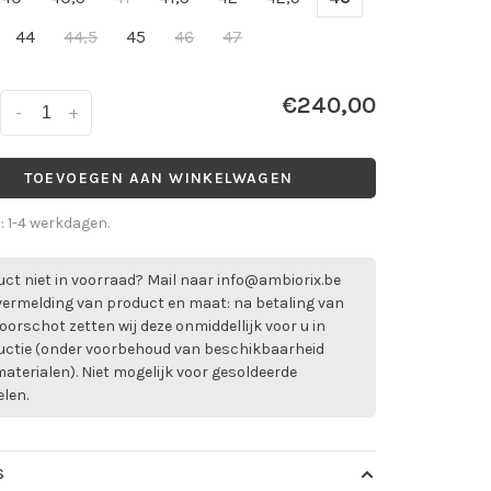
44
44,5
45
46
47
€240,00
-
+
TOEVOEGEN AAN WINKELWAGEN
d: 1-4 werkdagen.
ct niet in voorraad? Mail naar
info@ambiorix.be
vermelding van product en maat: na betaling van
oorschot zetten wij deze onmiddellijk voor u in
uctie (onder voorbehoud van beschikbaarheid
aterialen). Niet mogelijk voor gesoldeerde
elen.
S