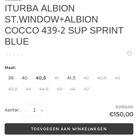
ITURBA ALBION
ST.WINDOW+ALBION
COCCO 439-2 SUP SPRINT
BLUE
•
•
•
•
•
Maat:
39
40
40,5
41
41,5
42
42,5
43
43,5
44
44,5
45
46
47
€250,00
Aantal:
-
+
€150,00
TOEVOEGEN AAN WINKELWAGEN