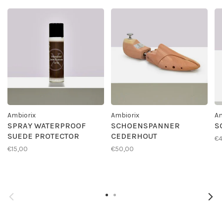
Ambiorix
Ambiorix
Am
SPRAY WATERPROOF
SCHOENSPANNER
S
SUEDE PROTECTOR
CEDERHOUT
€4
€15,00
€50,00