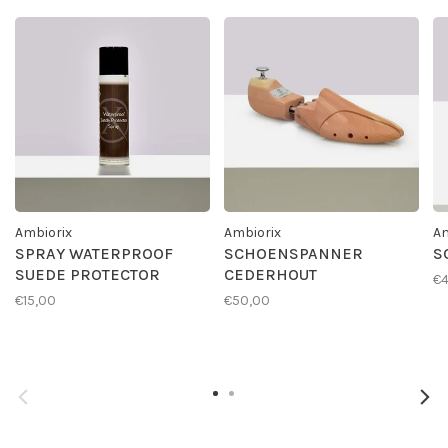
Ambiorix
Ambiorix
Am
SPRAY WATERPROOF
SCHOENSPANNER
S
SUEDE PROTECTOR
CEDERHOUT
€4
€15,00
€50,00