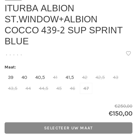
ITURBA ALBION
ST.WINDOW+ALBION
COCCO 439-2 SUP SPRINT
BLUE
•
•
•
•
•
Maat:
39
40
40,5
41
41,5
42
42,5
43
43,5
44
44,5
45
46
47
€250,00
€150,00
SELECTEER UW MAAT