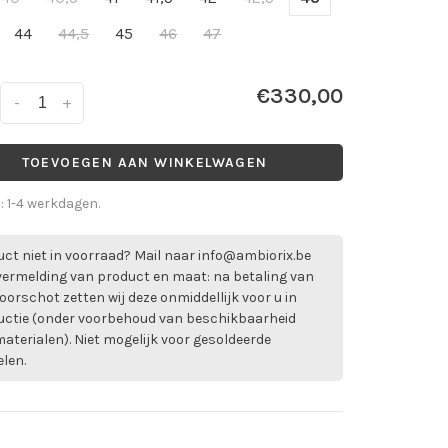
44
44,5
45
46
47
€330,00
-
+
TOEVOEGEN AAN WINKELWAGEN
d: 1-4 werkdagen.
ct niet in voorraad? Mail naar
info@ambiorix.be
vermelding van product en maat: na betaling van
oorschot zetten wij deze onmiddellijk voor u in
uctie (onder voorbehoud van beschikbaarheid
aterialen). Niet mogelijk voor gesoldeerde
elen.