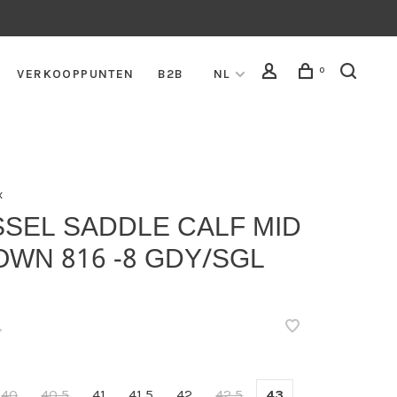
0
VERKOOPPUNTEN
B2B
NL
x
SSEL SADDLE CALF MID
WN 816 -8 GDY/SGL
H
•
40
40,5
41
41,5
42
42,5
43