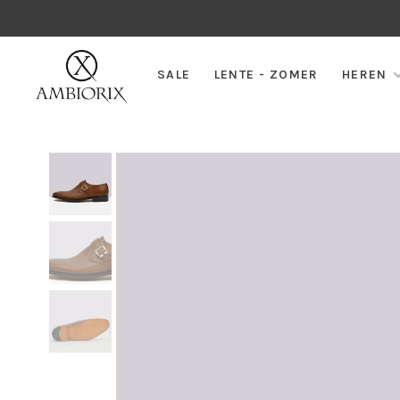
SALE
LENTE - ZOMER
HEREN