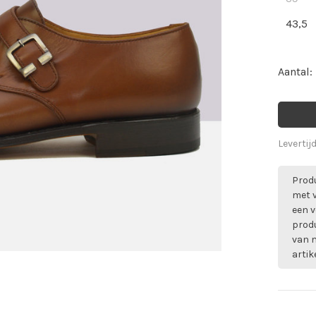
43,5
Aantal:
Levertij
Produ
met 
een v
prod
van m
artik