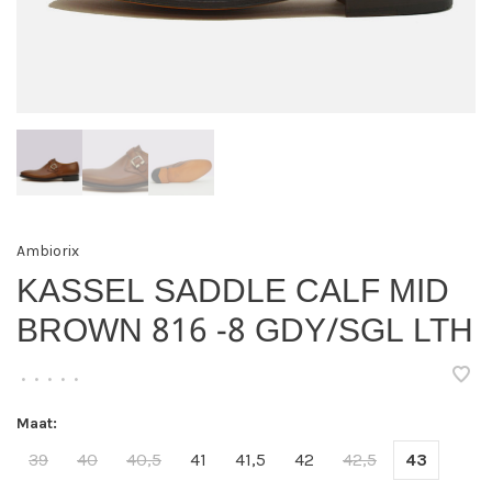
Ambiorix
KASSEL SADDLE CALF MID
BROWN 816 -8 GDY/SGL LTH
•
•
•
•
•
Maat:
39
40
40,5
41
41,5
42
42,5
43