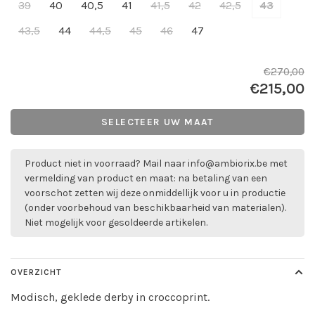
39
40
40,5
41
41,5
42
42,5
43
43,5
44
44,5
45
46
47
€270,00
€215,00
SELECTEER UW MAAT
Product niet in voorraad? Mail naar
info@ambiorix.be
met
vermelding van product en maat: na betaling van een
voorschot zetten wij deze onmiddellijk voor u in productie
(onder voorbehoud van beschikbaarheid van materialen).
Niet mogelijk voor gesoldeerde artikelen.
OVERZICHT
Modisch, geklede derby in croccoprint.