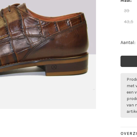
Maat:
39
43,5
Aantal:
Produ
met 
een v
prod
van m
artik
OVERZ