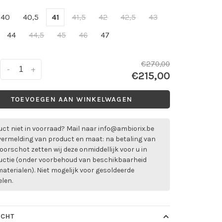
40
40,5
41
41,5
42
42,5
43
44
44,5
45
46
47
€270,00
-
+
€215,00
TOEVOEGEN AAN WINKELWAGEN
ct niet in voorraad? Mail naar
info@ambiorix.be
vermelding van product en maat: na betaling van
oorschot zetten wij deze onmiddellijk voor u in
uctie (onder voorbehoud van beschikbaarheid
aterialen). Niet mogelijk voor gesoldeerde
elen.
ICHT