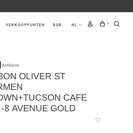
0
VERKOOPPUNTEN
B2B
NL
Ambiorix
BON OLIVER ST
RMEN
OWN+TUCSON CAFE
 -8 AVENUE GOLD
•