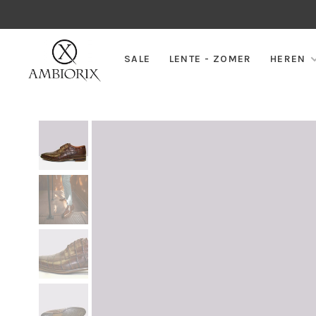
SALE
LENTE - ZOMER
HEREN