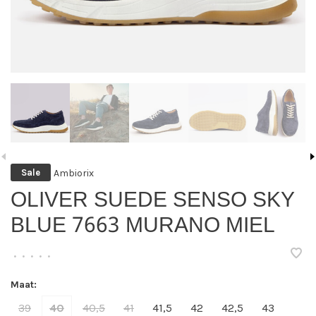
Ambiorix
Sale
OLIVER SUEDE SENSO SKY
BLUE 7663 MURANO MIEL
•
•
•
•
•
Maat:
39
40
40,5
41
41,5
42
42,5
43