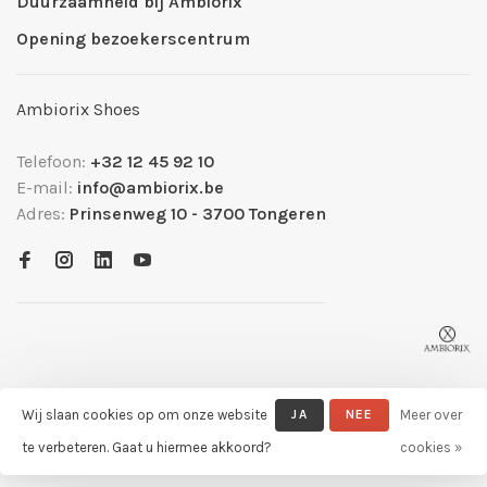
Duurzaamheid bij Ambiorix
Opening bezoekerscentrum
Ambiorix Shoes
Telefoon:
+32 12 45 92 10
E-mail:
info@ambiorix.be
Adres:
Prinsenweg 10 - 3700 Tongeren
Wij slaan cookies op om onze website
JA
NEE
Meer over
© Copyright 2026 Ambiorix Official Shop
- Powered by
Lightspeed
-
te verbeteren. Gaat u hiermee akkoord?
cookies »
Theme by
Huysmans.me