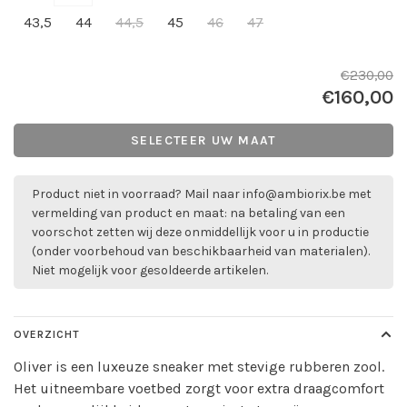
43,5
44
44,5
45
46
47
€230,00
€160,00
SELECTEER UW MAAT
Product niet in voorraad? Mail naar
info@ambiorix.be
met
vermelding van product en maat: na betaling van een
voorschot zetten wij deze onmiddellijk voor u in productie
(onder voorbehoud van beschikbaarheid van materialen).
Niet mogelijk voor gesoldeerde artikelen.
OVERZICHT
Oliver is een luxeuze sneaker met stevige rubberen zool.
Het uitneembare voetbed zorgt voor extra draagcomfort