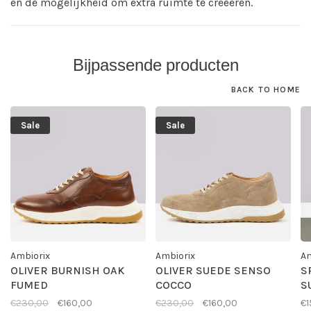
en de mogelijkheid om extra ruimte te creëeren.
Bijpassende producten
BACK TO HOME
Sale
Sale
Ambiorix
Ambiorix
Am
OLIVER BURNISH OAK
OLIVER SUEDE SENSO
S
FUMED
COCCO
S
€230,00
€160,00
€230,00
€160,00
€1