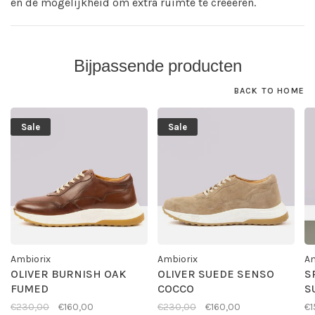
en de mogelijkheid om extra ruimte te creëeren.
Bijpassende producten
BACK TO HOME
Sale
Sale
Ambiorix
Ambiorix
Am
OLIVER BURNISH OAK
OLIVER SUEDE SENSO
S
FUMED
COCCO
S
€230,00
€160,00
€230,00
€160,00
€1