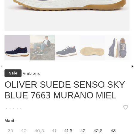
Ambiorix
Sale
OLIVER SUEDE SENSO SKY
BLUE 7663 MURANO MIEL
•
•
•
•
•
Maat:
39
40
40,5
41
41,5
42
42,5
43