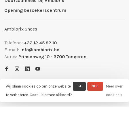
Duurzaamheid bij Ambiorix
Opening bezoekerscentrum
Ambiorix Shoes
Telefoon:
+32 12 45 92 10
E-mail:
info@ambiorix.be
Adres:
Prinsenweg 10 - 3700 Tongeren
Wij slaan cookies op om onze website
JA
NEE
Meer over
te verbeteren. Gaat u hiermee akkoord?
cookies »
© Copyright 2026 Ambiorix Official Shop
- Powered by
Lightspeed
-
Theme by
Huysmans.me