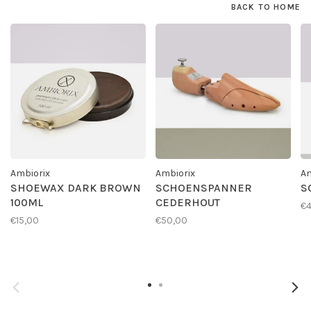
BACK TO HOME
Ambiorix
Ambiorix
Am
SHOEWAX DARK BROWN
SCHOENSPANNER
S
100ML
CEDERHOUT
€4
€15,00
€50,00