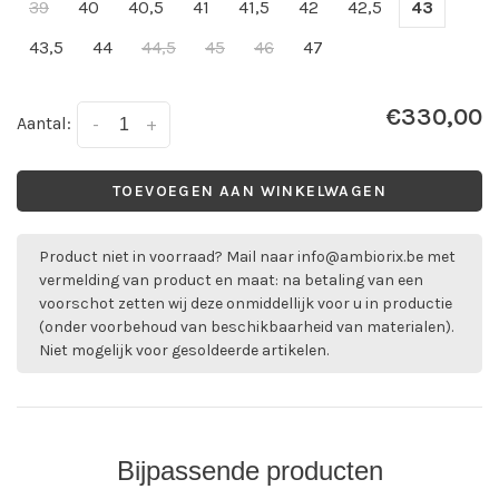
39
40
40,5
41
41,5
42
42,5
43
43,5
44
44,5
45
46
47
€330,00
Aantal:
-
+
TOEVOEGEN AAN WINKELWAGEN
Product niet in voorraad? Mail naar
info@ambiorix.be
met
vermelding van product en maat: na betaling van een
voorschot zetten wij deze onmiddellijk voor u in productie
(onder voorbehoud van beschikbaarheid van materialen).
Niet mogelijk voor gesoldeerde artikelen.
Bijpassende producten