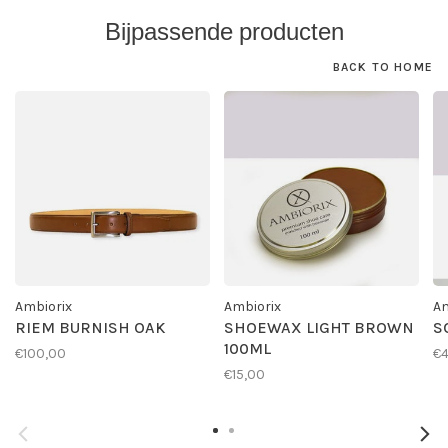
Bijpassende producten
BACK TO HOME
Ambiorix
Ambiorix
Am
RIEM BURNISH OAK
SHOEWAX LIGHT BROWN
S
100ML
€100,00
€4
€15,00