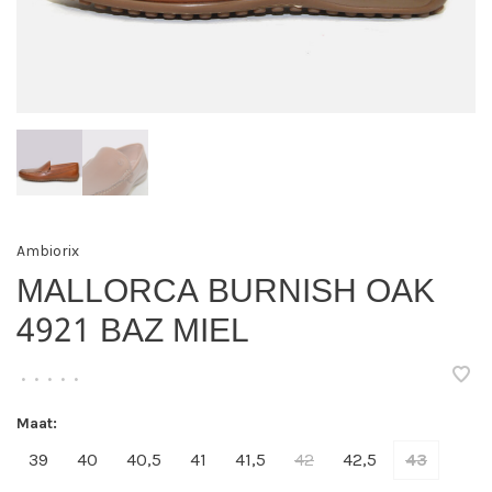
Ambiorix
MALLORCA BURNISH OAK
4921 BAZ MIEL
•
•
•
•
•
Maat:
39
40
40,5
41
41,5
42
42,5
43