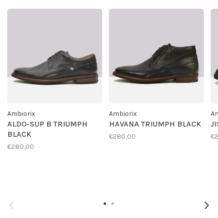
Ambiorix
Ambiorix
Am
ALDO-SUP B TRIUMPH
HAVANA TRIUMPH BLACK
J
BLACK
€280,00
€
€280,00