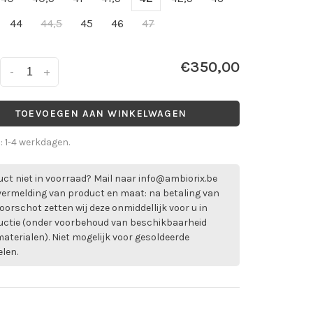
44
44,5
45
46
47
€350,00
-
+
TOEVOEGEN AAN WINKELWAGEN
d: 1-4 werkdagen.
ct niet in voorraad? Mail naar
info@ambiorix.be
vermelding van product en maat: na betaling van
oorschot zetten wij deze onmiddellijk voor u in
uctie (onder voorbehoud van beschikbaarheid
aterialen). Niet mogelijk voor gesoldeerde
elen.