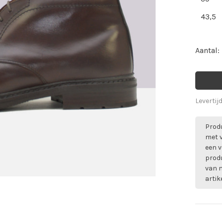
43,5
Aantal:
Levertij
Produ
met 
een v
prod
van m
artik