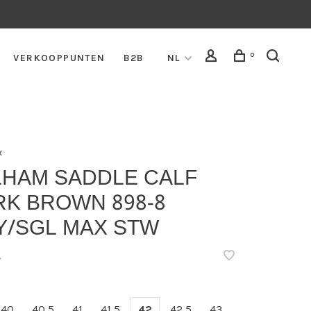
0
VERKOOPPUNTEN
B2B
NL
x
LHAM SADDLE CALF
RK BROWN 898-8
Y/SGL MAX STW
•
40
40,5
41
41,5
42
42,5
43