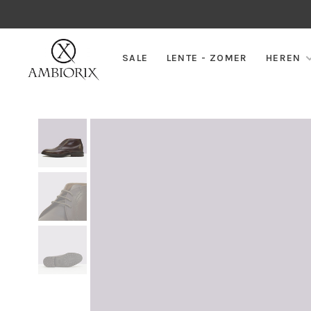
SALE
LENTE - ZOMER
HEREN