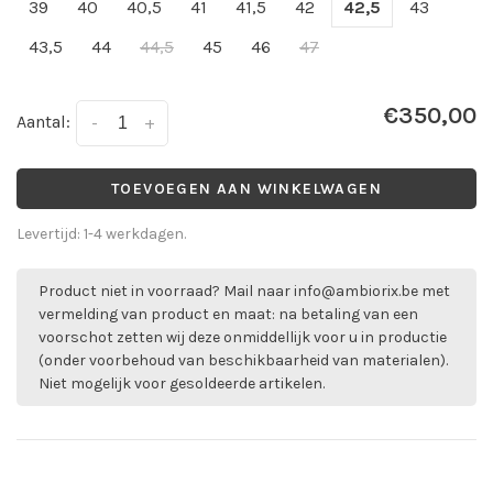
39
40
40,5
41
41,5
42
42,5
43
43,5
44
44,5
45
46
47
€350,00
Aantal:
-
+
TOEVOEGEN AAN WINKELWAGEN
Levertijd: 1-4 werkdagen.
Product niet in voorraad? Mail naar
info@ambiorix.be
met
vermelding van product en maat: na betaling van een
voorschot zetten wij deze onmiddellijk voor u in productie
(onder voorbehoud van beschikbaarheid van materialen).
Niet mogelijk voor gesoldeerde artikelen.