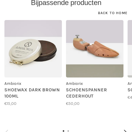
Bijpassende producten
BACK TO HOME
Ambiorix
Ambiorix
Am
SHOEWAX DARK BROWN
SCHOENSPANNER
S
100ML
CEDERHOUT
€4
€15,00
€50,00