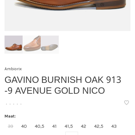
Ambiorix
GAVINO BURNISH OAK 913
-9 AVENUE GOLD NICO
•
•
•
•
•
Maat:
39
40
40,5
41
41,5
42
42,5
43