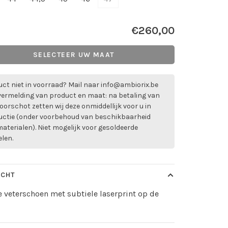
€260,00
SELECTEER UW MAAT
ct niet in voorraad? Mail naar
info@ambiorix.be
vermelding van product en maat: na betaling van
oorschot zetten wij deze onmiddellijk voor u in
uctie (onder voorbehoud van beschikbaarheid
aterialen). Niet mogelijk voor gesoldeerde
elen.
ICHT
 veterschoen met subtiele laserprint op de