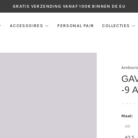
GRATIS VERZENDING VANAF 100€ BINNEN DE EU
ACCESSOIRES
PERSONAL PAIR
COLLECTIES
Ambiori
GAV
-9 
•
•
•
•
Maat:
39
43,5