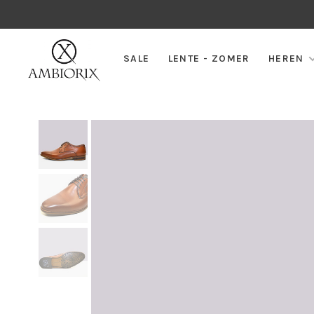
SALE
LENTE - ZOMER
HEREN