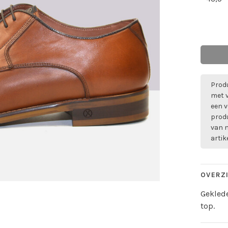
Produ
met 
een v
prod
van m
artik
OVERZ
Geklede
top.