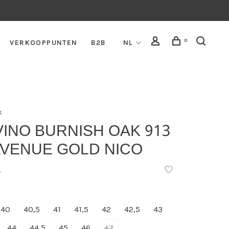
0
VERKOOPPUNTEN
B2B
NL
x
INO BURNISH OAK 913
AVENUE GOLD NICO
•
40
40,5
41
41,5
42
42,5
43
44
44,5
45
46
47