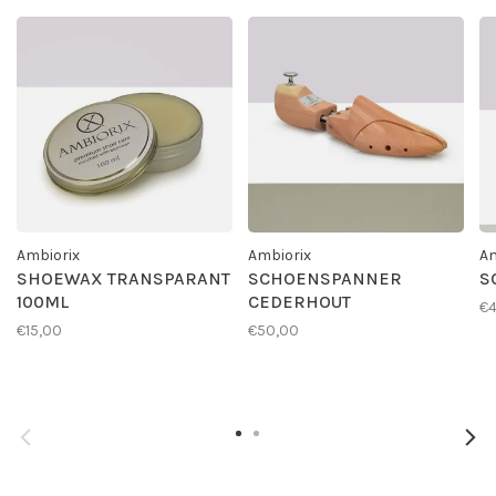
Ambiorix
Ambiorix
Am
SHOEWAX TRANSPARANT
SCHOENSPANNER
S
100ML
CEDERHOUT
€4
€15,00
€50,00