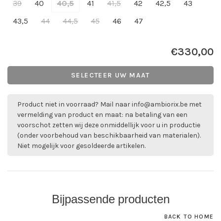
39
40
40,5
41
41,5
42
42,5
43
43,5
44
44,5
45
46
47
€330,00
SELECTEER UW MAAT
Product niet in voorraad? Mail naar
info@ambiorix.be
met
vermelding van product en maat: na betaling van een
voorschot zetten wij deze onmiddellijk voor u in productie
(onder voorbehoud van beschikbaarheid van materialen).
Niet mogelijk voor gesoldeerde artikelen.
Bijpassende producten
BACK TO HOME