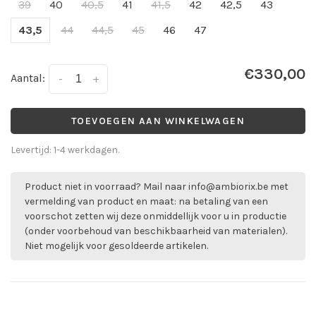
39
40
40,5
41
41,5
42
42,5
43
43,5
44
44,5
45
46
47
€330,00
Aantal:
-
+
TOEVOEGEN AAN WINKELWAGEN
Levertijd: 1-4 werkdagen.
Product niet in voorraad? Mail naar
info@ambiorix.be
met
vermelding van product en maat: na betaling van een
voorschot zetten wij deze onmiddellijk voor u in productie
(onder voorbehoud van beschikbaarheid van materialen).
Niet mogelijk voor gesoldeerde artikelen.