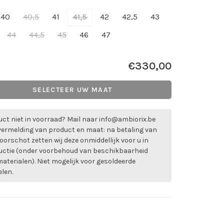
40
40,5
41
41,5
42
42,5
43
44
44,5
45
46
47
€330,00
SELECTEER UW MAAT
ct niet in voorraad? Mail naar
info@ambiorix.be
vermelding van product en maat: na betaling van
oorschot zetten wij deze onmiddellijk voor u in
uctie (onder voorbehoud van beschikbaarheid
aterialen). Niet mogelijk voor gesoldeerde
elen.