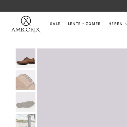
SALE
LENTE - ZOMER
HEREN