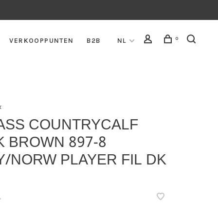
0
VERKOOPPUNTEN
B2B
NL
x
ASS COUNTRYCALF
K BROWN 897-8
Y/NORW PLAYER FIL DK
•