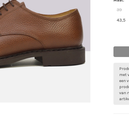
Maat:
39
43,5
Produ
met 
een v
prod
van m
artik