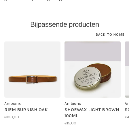
Bijpassende producten
BACK TO HOME
Ambiorix
Ambiorix
Am
RIEM BURNISH OAK
SHOEWAX LIGHT BROWN
S
100ML
€100,00
€4
€15,00