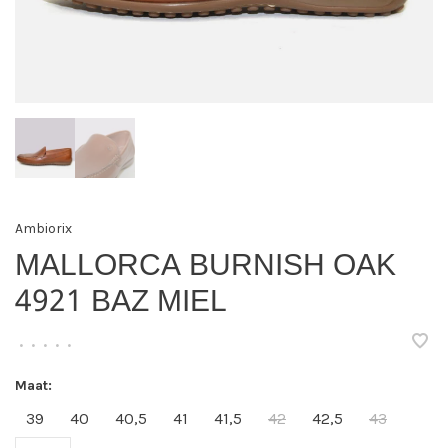
Ambiorix
MALLORCA BURNISH OAK
4921 BAZ MIEL
•
•
•
•
•
Maat:
39
40
40,5
41
41,5
42
42,5
43