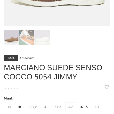
Ambiorix
Sale
MARCIANO SUEDE SENSO
COCCO 5054 JIMMY
•
•
•
•
•
Maat:
39
40
40,5
41
41,5
42
42,5
43