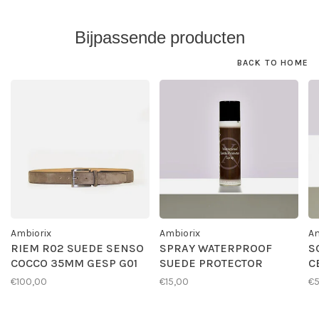
Bijpassende producten
BACK TO HOME
Ambiorix
Ambiorix
Am
RIEM R02 SUEDE SENSO
SPRAY WATERPROOF
S
COCCO 35MM GESP G01
SUEDE PROTECTOR
C
€100,00
€15,00
€