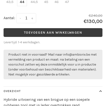
43,5
44
44,5
45
46
47
€240,00
Aantal:
-
+
€130,00
TOEVOEGEN AAN WINKELWAGEN
Levertijd: 1-4 werkdagen.
Product niet in voorraad? Mail naar
info@ambiorix.be
met
vermelding van product en maat: na betaling van een
voorschot zetten wij deze onmiddellijk voor u in productie
(onder voorbehoud van beschikbaarheid van materialen).
Niet mogelijk voor gesoldeerde artikelen.
OVERZICHT
Hybride uitvoering van een brogue op een soepele
rubberen zool met in leder overtrokken rand.