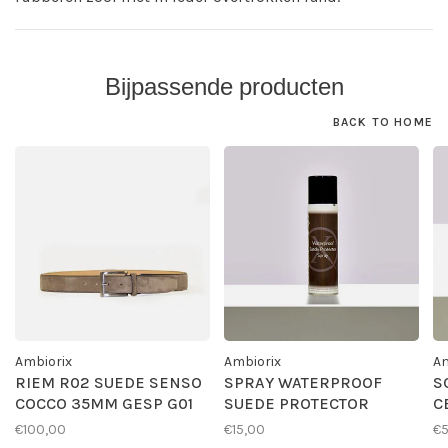
Bijpassende producten
BACK TO HOME
Ambiorix
Ambiorix
Am
RIEM R02 SUEDE SENSO
SPRAY WATERPROOF
S
COCCO 35MM GESP G01
SUEDE PROTECTOR
C
€100,00
€15,00
€