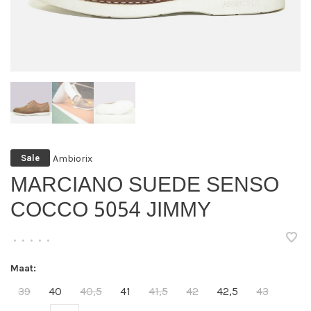
Ambiorix
Sale
MARCIANO SUEDE SENSO
COCCO 5054 JIMMY
•
•
•
•
•
Maat:
39
40
40,5
41
41,5
42
42,5
43