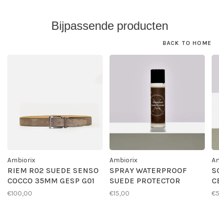
Bijpassende producten
BACK TO HOME
Ambiorix
Ambiorix
Am
RIEM R02 SUEDE SENSO
SPRAY WATERPROOF
S
COCCO 35MM GESP G01
SUEDE PROTECTOR
C
€100,00
€15,00
€