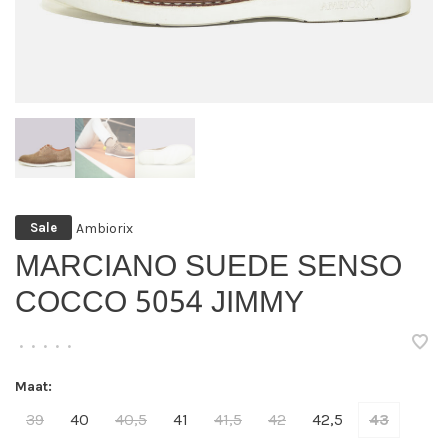
Ambiorix
Sale
MARCIANO SUEDE SENSO
COCCO 5054 JIMMY
•
•
•
•
•
Maat:
39
40
40,5
41
41,5
42
42,5
43