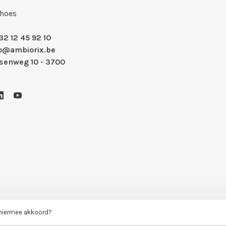
Shoes
32 12 45 92 10
fo@ambiorix.be
nsenweg 10 - 3700
 hiermee akkoord?
- Theme by
Huysmans.me