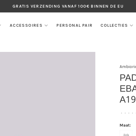
GRATIS VERZENDING VANAF 100€ BINNEN DE EU
ACCESSOIRES
PERSONAL PAIR
COLLECTIES
Ambiori
PA
EB
A1
•
•
•
•
Maat:
39