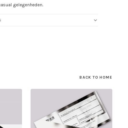
casual gelegenheden.
S
BACK TO HOME