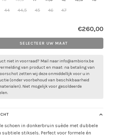
44
44,5
45
46
47
€260,00
SELECTEER UW MAAT
ct niet in voorraad? Mail naar
info@ambiorix.be
vermelding van product en maat: na betaling van
oorschot zetten wij deze onmiddellijk voor u in
uctie (onder voorbehoud van beschikbaarheid
aterialen). Niet mogelijk voor gesoldeerde
elen.
ICHT
lle schoen in donkerbruin suède met dubbele
 subtiele stiksels. Perfect voor formele én