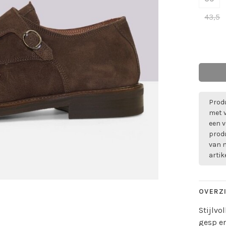
43,5
Produ
met 
een v
prod
van m
artik
OVERZ
Stijlvo
gesp en