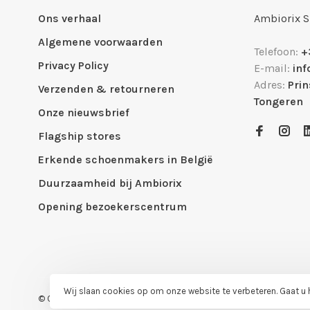
Ons verhaal
Ambiorix 
Algemene voorwaarden
Telefoon:
+
Privacy Policy
E-mail:
in
Adres:
Pri
Verzenden & retourneren
Tongeren
Onze nieuwsbrief
Flagship stores
Erkende schoenmakers in België
Duurzaamheid bij Ambiorix
Opening bezoekerscentrum
Wij slaan cookies op om onze website te verbeteren. Gaat u
© Copyright 2026 Ambiorix Official Shop
- Powered by
Lightspeed