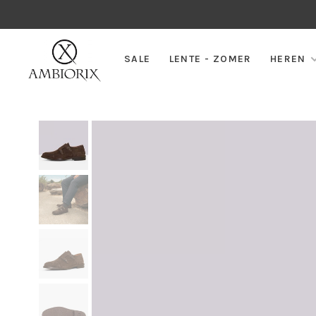
SALE
LENTE - ZOMER
HEREN