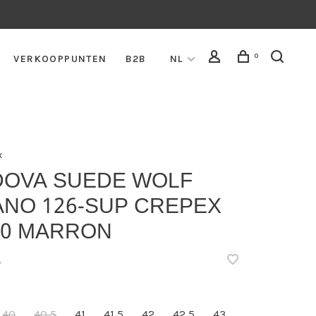
0
VERKOOPPUNTEN
B2B
NL
x
DOVA SUEDE WOLF
ANO 126-SUP CREPEX
90 MARRON
•
40
40,5
41
41,5
42
42,5
43