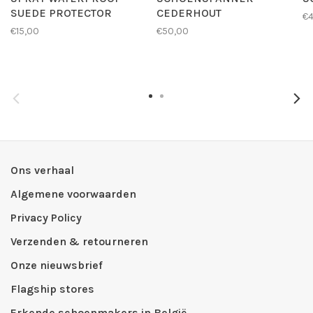
SUEDE PROTECTOR
CEDERHOUT
€4
€15,00
€50,00
Ons verhaal
Algemene voorwaarden
Privacy Policy
Verzenden & retourneren
Onze nieuwsbrief
Flagship stores
Erkende schoenmakers in België