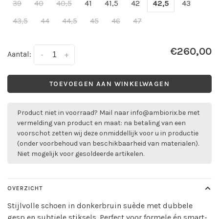
39
40
40,5
41
41,5
42
42,5
43
43,5
44
44,5
45
46
47
€260,00
Aantal:
-
+
TOEVOEGEN AAN WINKELWAGEN
Product niet in voorraad? Mail naar
info@ambiorix.be
met
vermelding van product en maat: na betaling van een
voorschot zetten wij deze onmiddellijk voor u in productie
(onder voorbehoud van beschikbaarheid van materialen).
Niet mogelijk voor gesoldeerde artikelen.
OVERZICHT
Stijlvolle schoen in donkerbruin suède met dubbele
gesp en subtiele stiksels. Perfect voor formele én smart-