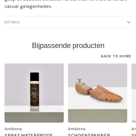
casual gelegenheden.
DETAILS
Bijpassende producten
BACK TO HOME
Ambiorix
Ambiorix
Am
SPRAY WATERPROOF
SCHOENSPANNER
S