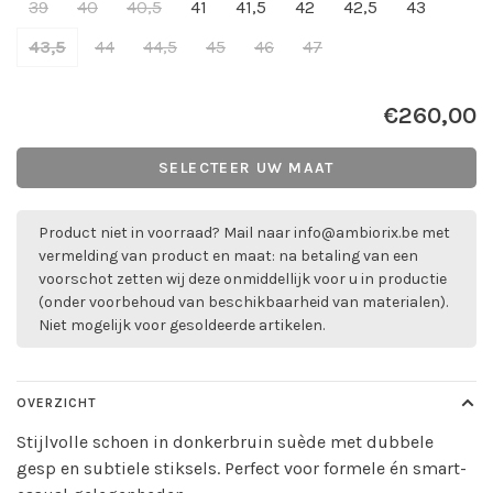
39
40
40,5
41
41,5
42
42,5
43
43,5
44
44,5
45
46
47
€260,00
SELECTEER UW MAAT
Product niet in voorraad? Mail naar
info@ambiorix.be
met
vermelding van product en maat: na betaling van een
voorschot zetten wij deze onmiddellijk voor u in productie
(onder voorbehoud van beschikbaarheid van materialen).
Niet mogelijk voor gesoldeerde artikelen.
OVERZICHT
Stijlvolle schoen in donkerbruin suède met dubbele
gesp en subtiele stiksels. Perfect voor formele én smart-