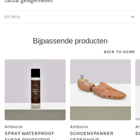
casual gelegenheden.
DETAILS
Bijpassende producten
BACK TO HOME
Ambiorix
Ambiorix
Am
SPRAY WATERPROOF
SCHOENSPANNER
S
SUEDE PROTECTOR
CEDERHOUT