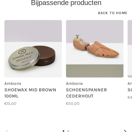
Bijpassende producten
BACK TO HOME
Ambiorix
Ambiorix
Am
SHOEWAX MID BROWN
SCHOENSPANNER
S
100ML
CEDERHOUT
€4
€15,00
€50,00