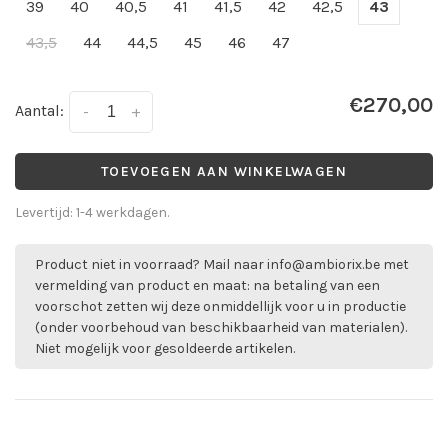
39
40
40,5
41
41,5
42
42,5
43
43,5
44
44,5
45
46
47
€270,00
Aantal:
-
+
TOEVOEGEN AAN WINKELWAGEN
Levertijd: 1-4 werkdagen.
Product niet in voorraad? Mail naar
info@ambiorix.be
met
vermelding van product en maat: na betaling van een
voorschot zetten wij deze onmiddellijk voor u in productie
(onder voorbehoud van beschikbaarheid van materialen).
Niet mogelijk voor gesoldeerde artikelen.