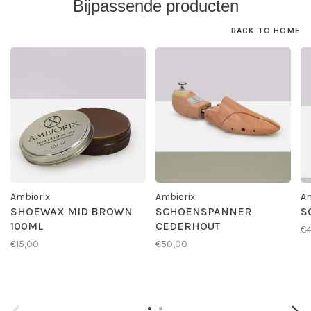
Bijpassende producten
BACK TO HOME
Ambiorix
Ambiorix
Am
SHOEWAX MID BROWN
SCHOENSPANNER
S
100ML
CEDERHOUT
€4
€15,00
€50,00