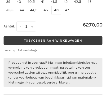
39
40
40,5
41
41,5
42
42,5
43
43,5
44
44,5
45
46
47
€270,00
Aantal:
-
+
TOEVOEGEN AAN WINKELWAGEN
Levertijd: 1-4 werkdagen.
Product niet in voorraad? Mail naar
info@ambiorix.be
met
vermelding van product en maat: na betaling van een
voorschot zetten wij deze onmiddellijk voor u in productie
(onder voorbehoud van beschikbaarheid van materialen).
Niet mogelijk voor gesoldeerde artikelen.