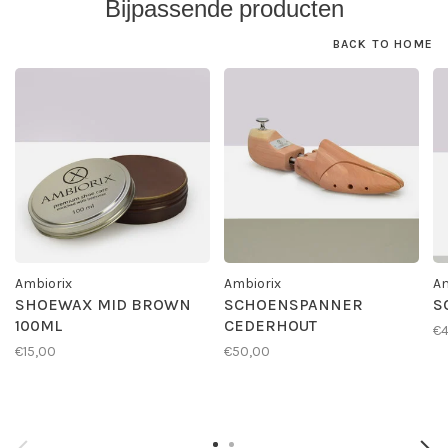
Bijpassende producten
BACK TO HOME
Ambiorix
Ambiorix
Am
SHOEWAX MID BROWN
SCHOENSPANNER
S
100ML
CEDERHOUT
€4
€15,00
€50,00