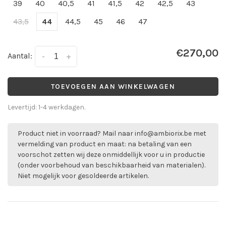
39
40
40,5
41
41,5
42
42,5
43
43,5
44
44,5
45
46
47
€270,00
Aantal:
-
+
TOEVOEGEN AAN WINKELWAGEN
Levertijd: 1-4 werkdagen.
Product niet in voorraad? Mail naar
info@ambiorix.be
met
vermelding van product en maat: na betaling van een
voorschot zetten wij deze onmiddellijk voor u in productie
(onder voorbehoud van beschikbaarheid van materialen).
Niet mogelijk voor gesoldeerde artikelen.