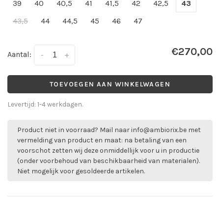
39
40
40,5
41
41,5
42
42,5
43
43,5
44
44,5
45
46
47
€270,00
Aantal:
-
+
TOEVOEGEN AAN WINKELWAGEN
Levertijd: 1-4 werkdagen.
Product niet in voorraad? Mail naar
info@ambiorix.be
met
vermelding van product en maat: na betaling van een
voorschot zetten wij deze onmiddellijk voor u in productie
(onder voorbehoud van beschikbaarheid van materialen).
Niet mogelijk voor gesoldeerde artikelen.