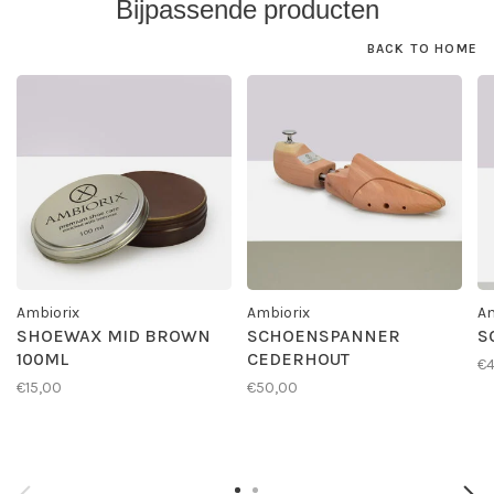
Bijpassende producten
BACK TO HOME
Ambiorix
Ambiorix
Am
SHOEWAX MID BROWN
SCHOENSPANNER
S
100ML
CEDERHOUT
€4
€15,00
€50,00