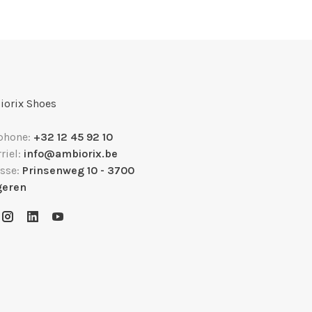
orix Shoes
phone:
+32 12 45 92 10
riel:
info@ambiorix.be
sse:
Prinsenweg 10 - 3700
geren