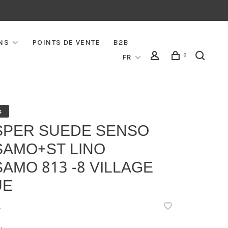
NS
POINTS DE VENTE
B2B
0
FR
s
SPER SUEDE SENSO
SAMO+ST LINO
AMO 813 -8 VILLAGE
UE
•