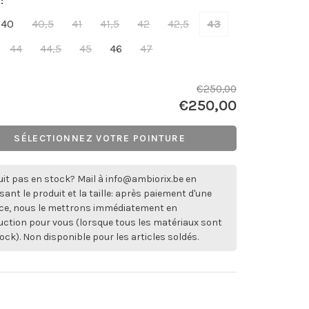
:
40
40,5
41
41,5
42
42,5
43
44
44,5
45
46
47
€250,00
€250,00
SÉLECTIONNEZ VOTRE POINTURE
it pas en stock? Mail à
info@ambiorix.be
en
sant le produit et la taille: après paiement d'une
ce, nous le mettrons immédiatement en
ction pour vous (lorsque tous les matériaux sont
ock). Non disponible pour les articles soldés.