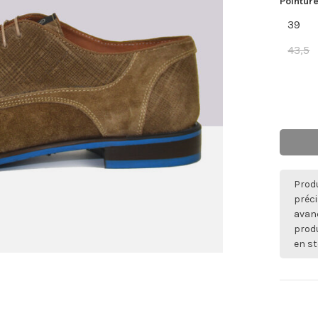
Pointure
39
43,5
Produ
préci
avan
produ
en st