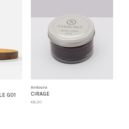
Ambiorix
CIRAGE
E G01
€8,00