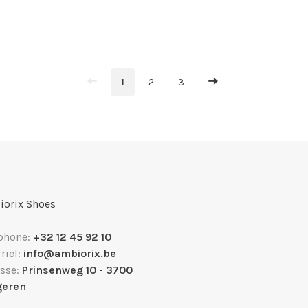
1
2
3
orix Shoes
phone:
+32 12 45 92 10
riel:
info@ambiorix.be
sse:
Prinsenweg 10 - 3700
geren