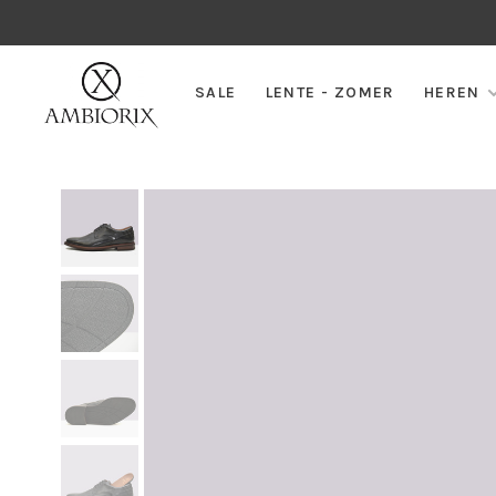
SALE
LENTE - ZOMER
HEREN