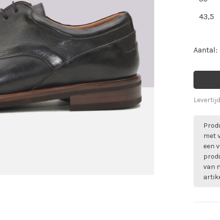
43,5
Aantal:
Levertij
Produ
met 
een v
prod
van m
artik