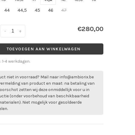
44
44,5
45
46
47
€280,00
-
+
TOEVOEGEN AAN WINKELWAGEN
d: 1-4 werkdagen.
ct niet in voorraad? Mail naar
info@ambiorix.be
vermelding van product en maat: na betaling van
oorschot zetten wij deze onmiddellijk voor u in
uctie (onder voorbehoud van beschikbaarheid
aterialen). Niet mogelijk voor gesoldeerde
elen.