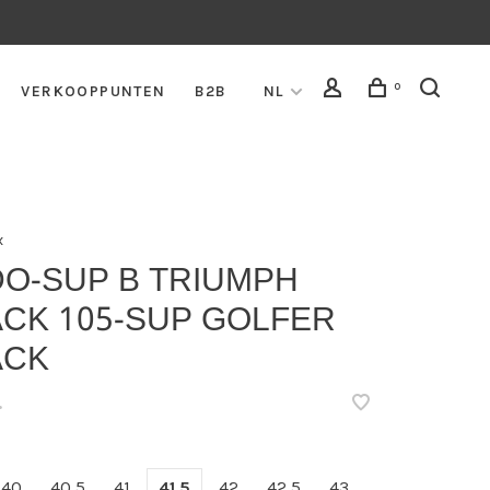
0
VERKOOPPUNTEN
B2B
NL
x
DO-SUP B TRIUMPH
ACK 105-SUP GOLFER
ACK
•
40
40,5
41
41,5
42
42,5
43