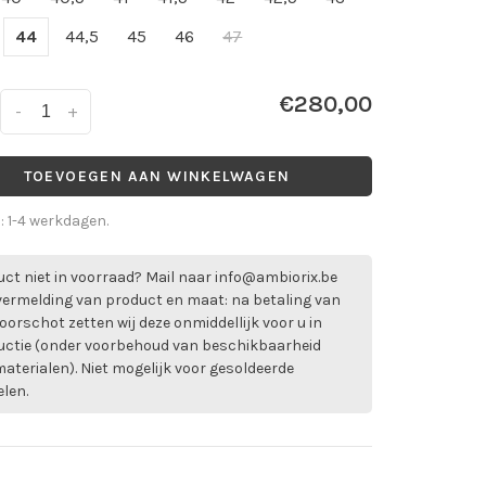
44
44,5
45
46
47
€280,00
-
+
TOEVOEGEN AAN WINKELWAGEN
d: 1-4 werkdagen.
ct niet in voorraad? Mail naar
info@ambiorix.be
vermelding van product en maat: na betaling van
oorschot zetten wij deze onmiddellijk voor u in
uctie (onder voorbehoud van beschikbaarheid
aterialen). Niet mogelijk voor gesoldeerde
elen.