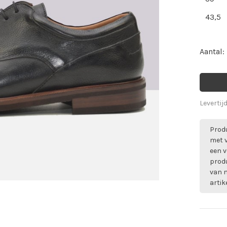
43,5
Aantal:
Levertij
Produ
met 
een v
prod
van m
artik