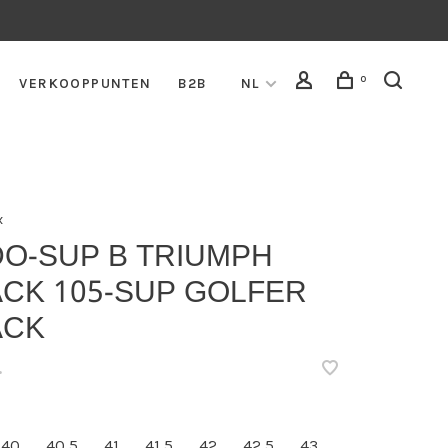
0
VERKOOPPUNTEN
B2B
NL
x
DO-SUP B TRIUMPH
ACK 105-SUP GOLFER
ACK
•
40
40,5
41
41,5
42
42,5
43