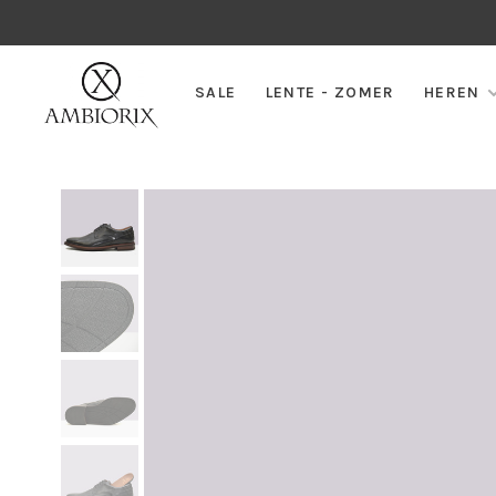
SALE
LENTE - ZOMER
HEREN