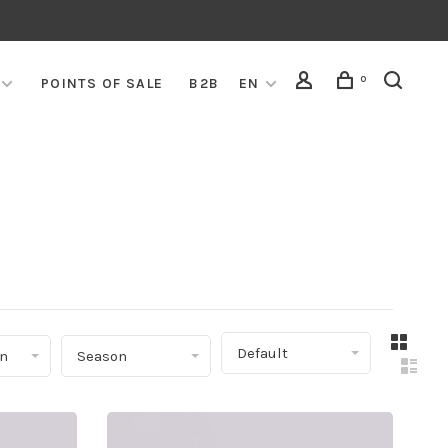
0
POINTS OF SALE
B2B
EN
▾
Default
on
Season