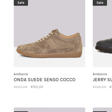
Sale
Sale
Ambiorix
Ambiorix
ONDA SUEDE SENSO COCCO
JERRY S
€200,00
€150,00
€240,00
€