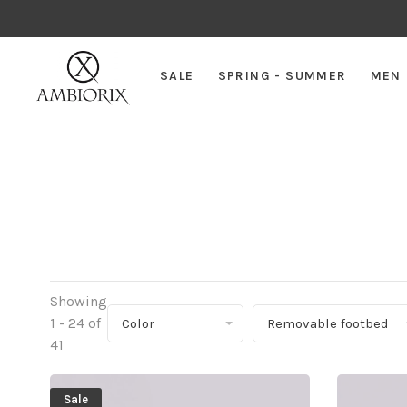
SALE
SPRING - SUMMER
MEN
Showing
1 - 24 of
Color
Removable footbed
41
Sale