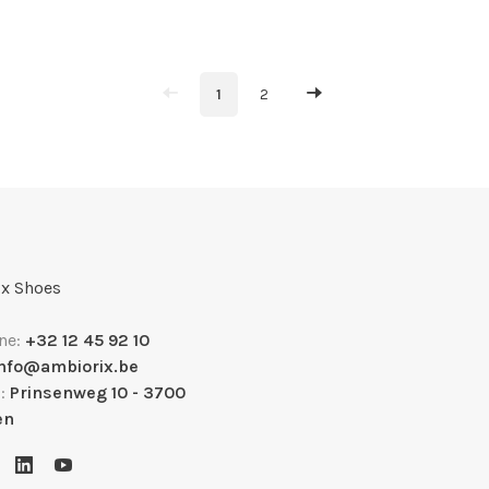
1
2
x Shoes
ne:
+32 12 45 92 10
info@ambiorix.be
s:
Prinsenweg 10 - 3700
en