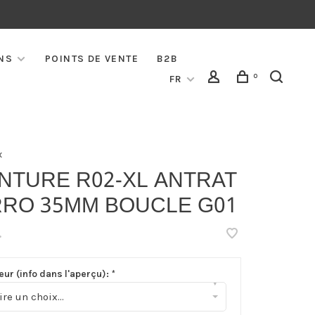
NS
POINTS DE VENTE
B2B
0
FR
x
NTURE R02-XL ANTRAT
RRO 35MM BOUCLE G01
•
eur (info dans l'aperçu):
*
▾
ire un choix...