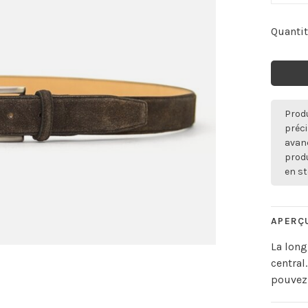
Quantit
Produ
préci
avan
produ
en st
APERÇ
La long
central
pouvez 