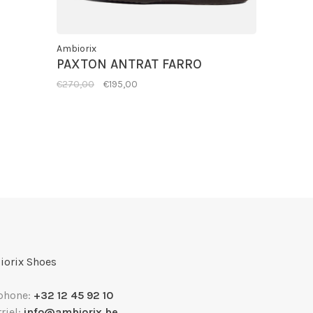
Ambiorix
PAXTON ANTRAT FARRO
€270,00
€195,00
orix Shoes
phone:
+32 12 45 92 10
riel:
info@ambiorix.be