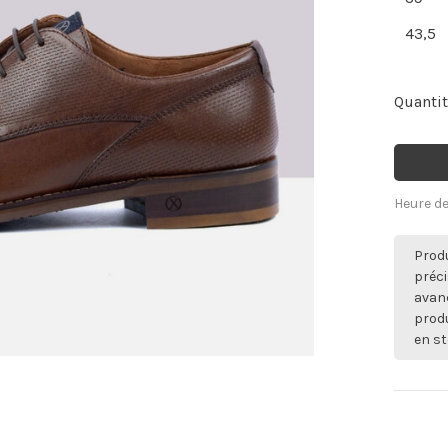
43,5
Quantit
Heure de
Produ
préci
avan
produ
en st