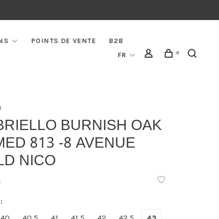
NS
POINTS DE VENTE
B2B
0
FR
x
BRIELLO BURNISH OAK
ED 813 -8 AVENUE
LD NICO
•
:
40
40,5
41
41,5
42
42,5
43