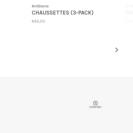
Ambiorix
Amb
CHAUSSETTES (3-PACK)
CH
€45,00
€50