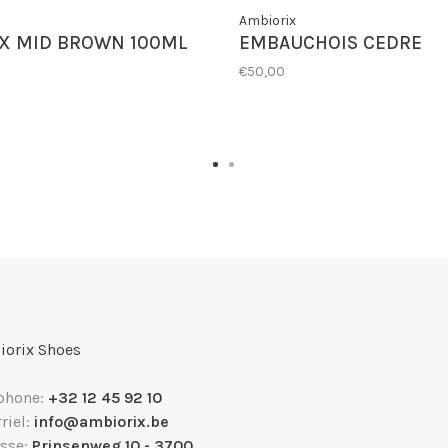
Ambiorix
X MID BROWN 100ML
EMBAUCHOIS CEDRE
€50,00
orix Shoes
phone:
+32 12 45 92 10
riel:
info@ambiorix.be
sse:
Prinsenweg 10 - 3700