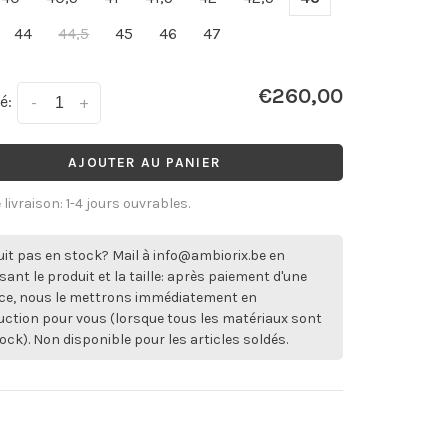
44
44,5
45
46
47
€260,00
é:
-
+
AJOUTER AU PANIER
 livraison: 1-4 jours ouvrables.
it pas en stock? Mail à
info@ambiorix.be
en
sant le produit et la taille: après paiement d'une
ce, nous le mettrons immédiatement en
ction pour vous (lorsque tous les matériaux sont
ock). Non disponible pour les articles soldés.