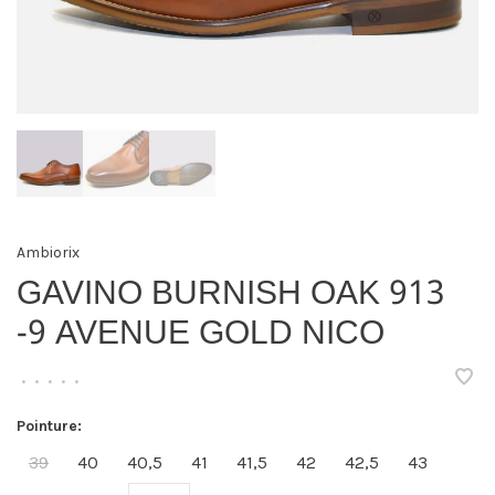
Ambiorix
GAVINO BURNISH OAK 913
-9 AVENUE GOLD NICO
•
•
•
•
•
Pointure:
39
40
40,5
41
41,5
42
42,5
43