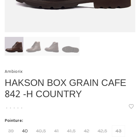
Ambiorix
HAKSON BOX GRAIN CAFE
842 -H COUNTRY
•
•
•
•
•
Pointure:
39
40
40,5
41
41,5
42
42,5
43