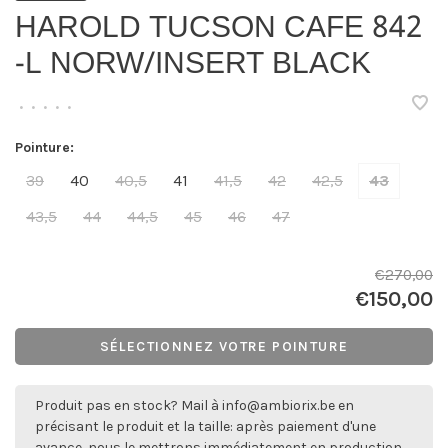
HAROLD TUCSON CAFE 842
-L NORW/INSERT BLACK
•
•
•
•
•
Pointure:
39
40
40,5
41
41,5
42
42,5
43
43,5
44
44,5
45
46
47
€270,00
€150,00
SÉLECTIONNEZ VOTRE POINTURE
Produit pas en stock? Mail à
info@ambiorix.be
en
précisant le produit et la taille: après paiement d'une
avance, nous le mettrons immédiatement en production