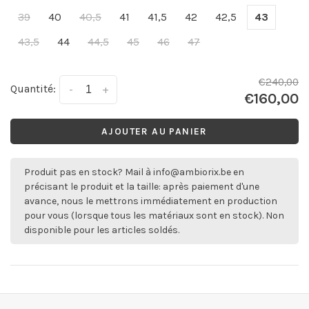
39
40
40,5
41
41,5
42
42,5
43
43,5
44
44,5
45
46
47
€240,00
Quantité:
-
+
€160,00
AJOUTER AU PANIER
Produit pas en stock? Mail à
info@ambiorix.be
en
précisant le produit et la taille: après paiement d'une
avance, nous le mettrons immédiatement en production
pour vous (lorsque tous les matériaux sont en stock). Non
disponible pour les articles soldés.