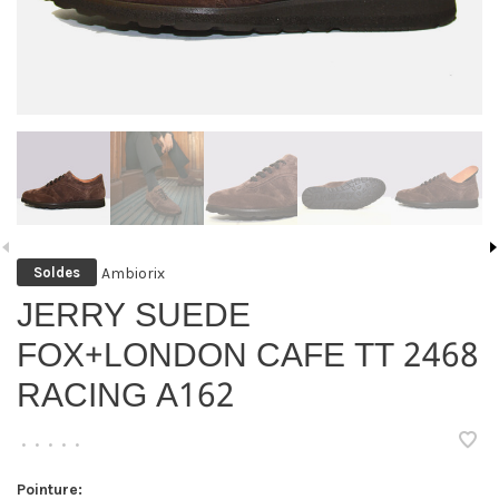
Ambiorix
Soldes
JERRY SUEDE
FOX+LONDON CAFE TT 2468
RACING A162
•
•
•
•
•
Pointure: