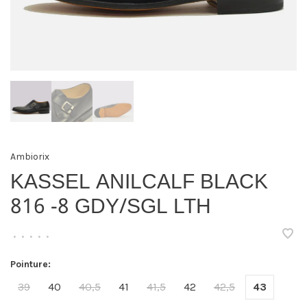
Ambiorix
KASSEL ANILCALF BLACK
816 -8 GDY/SGL LTH
•
•
•
•
•
Pointure:
39
40
40,5
41
41,5
42
42,5
43