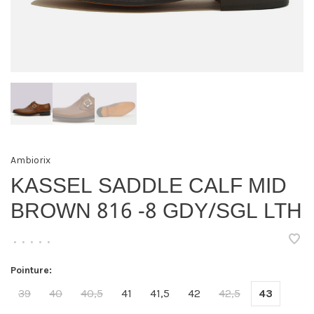
Ambiorix
KASSEL SADDLE CALF MID
BROWN 816 -8 GDY/SGL LTH
•
•
•
•
•
Pointure:
39
40
40,5
41
41,5
42
42,5
43